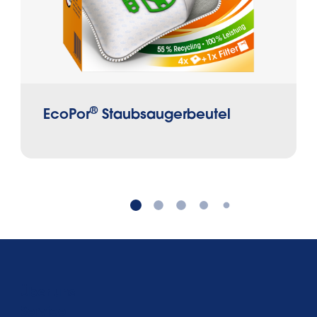
®
EcoPor
Staubsaugerbeutel
Über uns
Service