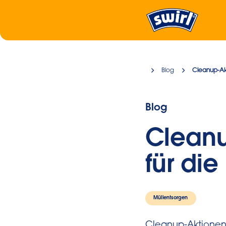
Blog
Cleanup-Ak
Blog
Cleanu
für di
Müllentsorgen
Cleanup-Aktionen,