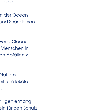
spiele:
 von der Ocean
n und Strände von
r World Cleanup
n Menschen in
on Abfällen zu
 Nations
it, um lokale
.
willigen entlang
ein für den Schutz