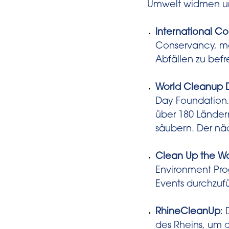
Umwelt widmen und
International C
Conservancy, mob
Abfällen zu befr
World Cleanup 
Day Foundation, 
über 180 Länder
säubern. Der näc
Clean Up the Wo
Environment Pro
Events durchzu
RhineCleanUp
: 
des Rheins, um d