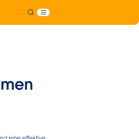
äumen
nd eine effektive