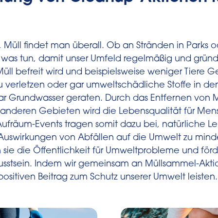
, Müll findet man überall. Ob an Stränden in Parks 
 was tun, damit unser Umfeld regelmäßig und gründ
l befreit wird und beispielsweise weniger Tiere Ge
u verletzen oder gar umweltschädliche Stoffe in de
ar Grundwasser geraten. Durch das Entfernen von M
d anderen Gebieten wird die Lebensqualität für Men
 Aufräum-Events tragen somit dazu bei, natürliche 
Auswirkungen von Abfällen auf die Umwelt zu minde
en sie die Öffentlichkeit für Umweltprobleme und för
usstsein. Indem wir gemeinsam an Müllsammel-Akti
ositiven Beitrag zum Schutz unserer Umwelt leisten.