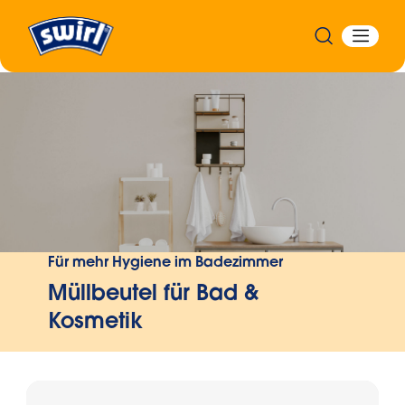
Zurück
Für mehr Hygiene im Badezimmer
Müllbeutel für Bad &
Kosmetik