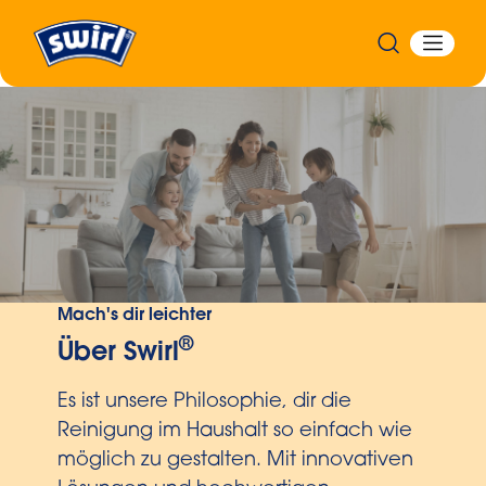
Mach's dir leichter
®
Über Swirl
Es ist unsere Philosophie, dir die
Reinigung im Haushalt so einfach wie
möglich zu gestalten. Mit innovativen