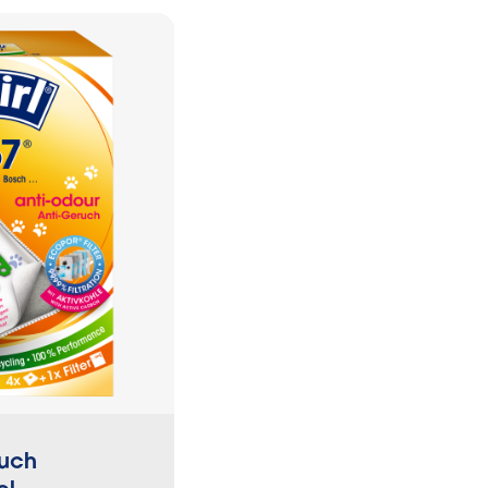
 im
erbeutel
®
uch
EcoPor
ROB-Beutel f