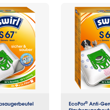
finden sich Bakterien, Schimmelsporen und Keime
 Schmutz, welche sich über die Zeit im Staubsaug
önnen.
®
bsaugerbeutel
EcoPor
Anti-Ger