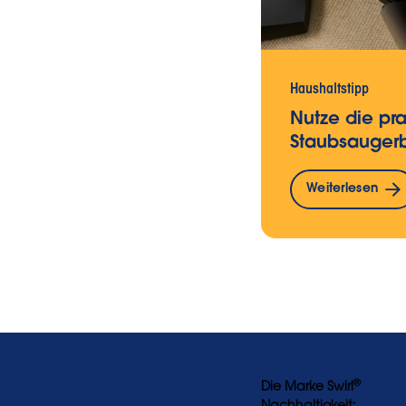
Haushaltstipp
Nutze die pra
Staubsauger
Weiterlesen
Über uns
®
Die Marke Swirl