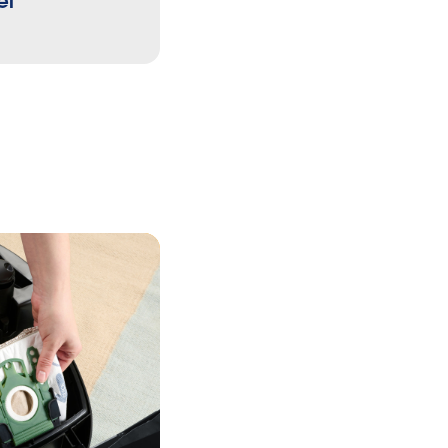
el
Saugroboter