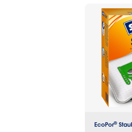
Außerdem be
aufgesaugten
vermehren k
®
EcoPor
Stau