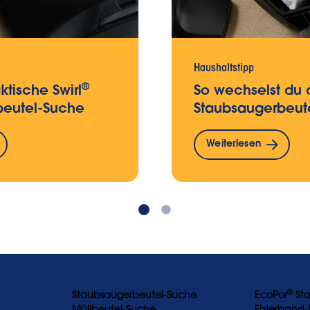
Haushaltstipp
®
ktische Swirl
So wechselst du 
beutel-Suche
Staubsaugerbeut
Weiterlesen
Service
Beliebt
®
Staubsaugerbeutel-Suche
EcoPor
Sta