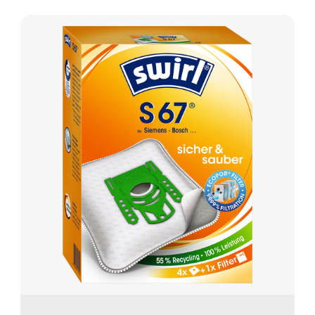
Bezeichnung/Nummer eingibt, kann
man die Liste eingrenzen.
6. Eingabe prüfen und auf „Ergebnis
anzeigen“ klicken. Falls du
versehentlich ein falsches Modell
ausgewählt hast, klicke auf „Modell
ändern“ und wiederhole den
vorherigen Schritt.
7. Der passende Beutel wird angezeigt.