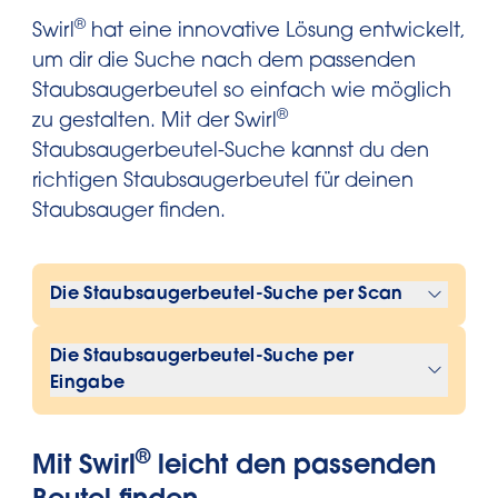
®
Swirl
hat eine innovative Lösung entwickelt,
um dir die Suche nach dem passenden
Staubsaugerbeutel so einfach wie möglich
®
zu gestalten. Mit der Swirl
Staubsaugerbeutel-Suche kannst du den
richtigen Staubsaugerbeutel für deinen
Staubsauger finden.
Die Staubsaugerbeutel-Suche per Scan
Vorbereitung: Hierfür muss man seinen
Die Staubsaugerbeutel-Suche per
Sauger zur Hand haben.
Eingabe
®
Vorbereitung: Hierfür muss man seinen
1. Swirl
Staubsaugerbeutel-Suche
mit
Sauger nicht zur Hand haben.
®
dem Smartphone oder Tablet
öffnen
.
Mit Swirl
leicht den passenden
Trotzdem muss man die Marke und das