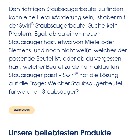
Tipp: Wenn man die ersten Buchstaben
des Namens eingibt, kann man die
Den richtigen Staubsaugerbeutel zu finden
Liste eingrenzen.
kann eine Herausforderung sein, ist aber mit
®
der Swirl
Staubsaugerbeutel-Suche kein
4. Auswahl überprüfen und auf
Problem. Egal, ob du einen neuen
„Modell auswählen“ klicken. Falls du
Staubsauger hast, etwa von Miele oder
versehentlich eine falsche Marke
Siemens, und noch nicht weißt, welches der
ausgewählt hast, klicke auf „Marke
passende Beutel ist, oder ob du vergessen
ändern“ und wiederhole den
hast, welcher Beutel zu deinem aktuellen
®
vorherigen Schritt.
Staubsauger passt – Swirl
hat die Lösung
auf die Frage: Welcher Staubsaugerbeutel
5. In der Liste das Staubsaugermodell
für welchen Staubsauger?
oder ​​die Bezeichnung
beziehungsweise Nummer des
Staubsaugen
Originalbeutels suchen und
auswählen. Tipp: Wenn man die ersten
Unsere beliebtesten Produkte
Buchstaben des Modells oder der