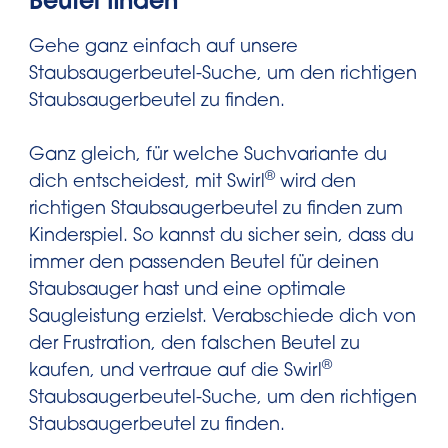
Beutel finden
Modell des Saugers kennen. Diese
2. Auf „Typenschild scannen“ tippen.
Infos findet man auf dem Typenschild
Gehe ganz einfach auf unsere
des Saugers, welches sich meistens auf
3. Auf dem Sauger das Typenschild
Staubsaugerbeutel-Suche, um den richtigen
der Rückseite befindet.
finden (meistens befindet sich dies auf
Staubsaugerbeutel zu finden.
der Rückseite) und dieses innerhalb
®
1. Swirl
Staubsaugerbeutel-Suche
des roten Rahmens zentrieren.
Ganz gleich, für welche Suchvariante du
®
öffnen
.
dich entscheidest, mit Swirl
wird den
4. Dann auf „Aufnahme“ tippen.
richtigen Staubsaugerbeutel zu finden zum
2.
Mit dem Smartphone oder Tablet:
Kinderspiel. So kannst du sicher sein, dass du
auf „Manuell eingeben“ tippen.
Mit
5. Der passende Beutel wird angezeigt.
immer den passenden Beutel für deinen
dem Laptop oder Desktop-Computer:
Staubsauger hast und eine optimale
auf “Marke auswählen” klicken.
Saugleistung erzielst. Verabschiede dich von
der Frustration, den falschen Beutel zu
®
3. In der Liste den Namen der Marke
kaufen, und vertraue auf die Swirl
beziehungsweise des Herstellers deines
Staubsaugerbeutel-Suche, um den richtigen
Staubsauger suchen und auswählen.
Staubsaugerbeutel zu finden.