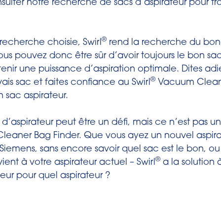
consulter notre recherche de sacs d’aspirateur pour t
®
 plaque nominative sur l’aspirateur (généralement à 
 du sac d’aspirateur
à tourbillon
ouvert.
ans le cadre rouge.
 smartphone ou tablette :
appuyez sur « Entrer man
®
 recherche choisie, Swirl
rend la recherche du bon 
 sur « Enregistrement ».
ateur portable ou de bureau : Cliquez
sur « Sélection
ous pouvez donc être sûr d’avoir toujours le bon sa
tenir une puissance d’aspiration optimale. Dites adie
orti sera exposé.
®
is sac et faites confiance au Swirl
Vacuum Cleane
z et sélectionnez le nom de la marque ou du fabr
n sac aspirateur.
eur dans la liste. Conseil : Si vous entrez les première
vez réduire la liste.
 d’aspirateur peut être un défi, mais ce n’est pas
eaner Bag Finder. Que vous ayez un nouvel aspira
sélection et cliquer sur « Sélectionner le modèle ». S
Siemens, sans encore savoir quel sac est le bon, o
ement sélectionné la mauvaise marque, cliquez su
®
ient à votre aspirateur actuel – Swirl
a la solution 
 répétez l’étape précédente.
eur pour quel aspirateur ?
z le modèle de l’aspirateur ou le nom ou le numér
 la liste et sélectionnez-le. Conseil : Si vous entrez l