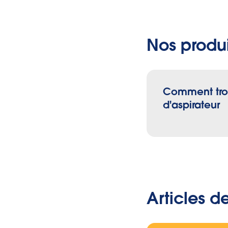
lettres du m
6. Vérifiez l’
Nos produi
accidentelle
modèle, puis
7. Le sac ass
Comment tro
d'aspirateur
Articles d