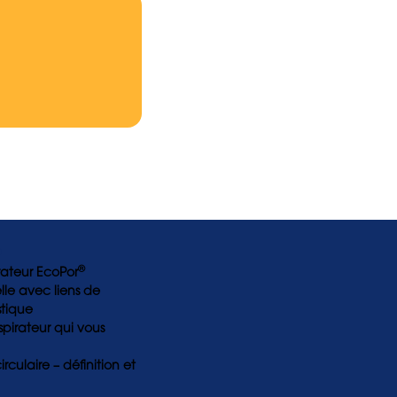
e
®
rateur EcoPor
le avec liens de
stique
spirateur qui vous
culaire – définition et