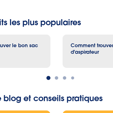
odèle ou la désignation/numéro, vous pouvez réduire 
entrée et cliquez sur « Afficher le résultat ». Si vous av
ts les plus populaires
ment sélectionné le mauvais modèle, cliquez sur 
 répétez l’étape précédente.
orti sera exposé.
uver le bon sac
Comment trouver
d'aspirateur
e blog et conseils pratiques