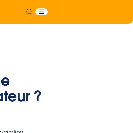
de
ateur ?
spiration