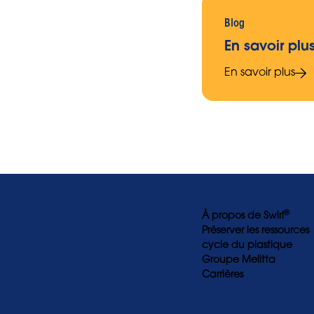
Blog
En savoir plu
En savoir plus
Qui sommes-nous
®
À propos de Swirl
Préserver les ressources
cycle du plastique
Groupe Melitta
Carrières