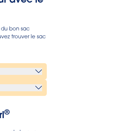
ur avec le
e du bon sac
uvez trouver le sac
in.
ec votre
tée de main
modèle de
®
l
de