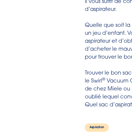
Il vous suffit de 
3. Trouvez la
1. Recherche
d’aspirateur.
centrez-la d
2.
Avec votre
Quelle que soit la
4. Puis tapez
Sur un ordin
un jeu d’enfant. V
marque ».
aspirateur et d’ob
5. Le sac ass
d’acheter le mauva
3. Recherche
pour trouver le bo
votre aspirat
nom, vous pou
Trouver le bon sac
®
le Swirl
Vacuum Cl
4. Revoir la 
de chez Miele ou 
accidentell
oublié lequel conv
marque, puis
Quel sac d’aspirat
5. Recherche
original dans
Aspiration