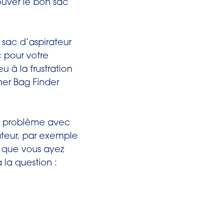
rouver le bon sac
l’arrière) et
uellement ».
sac d’aspirateur
ner la
c pour votre
u à la frustration
r Bag Finder
icant de
s lettres du
 un problème avec
teur, par exemple
i vous avez
u que vous ayez
r Changer de
à la question :
o du sac
es premières