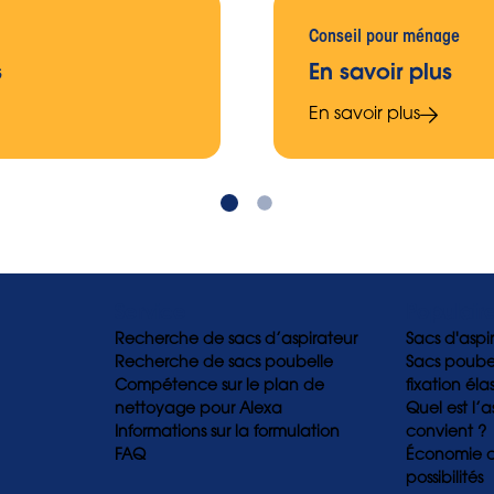
Conseil pour ménage
s
En savoir plus
En savoir plus
Service
Populair
Recherche de sacs d’aspirateur
Sacs d'aspi
Recherche de sacs poubelle
Sacs poubel
Compétence sur le plan de
fixation éla
nettoyage pour Alexa
Quel est l’a
Informations sur la formulation
convient ?
FAQ
Économie cir
possibilités