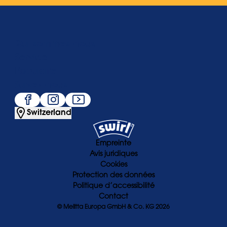
Qui sommes-nous
Service
Populaire
Suivez-nous
Switzerland
Empreinte
Avis juridiques
Cookies
Protection des données
Politique d’accessibilité
Contact
© Melitta Europa GmbH & Co. KG 2026