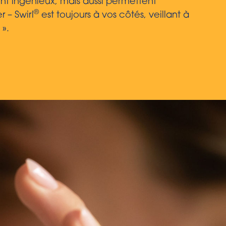
nt ingénieux, mais aussi permettent
®
 – Swirl
est toujours à vos côtés, veillant à
 ».