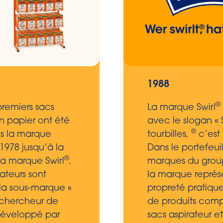
1988
®
premiers sacs
La marque Swirl
en papier ont été
avec le slogan « S
®
us la marque
tourbilles,
c’est 
 1978 jusqu’à la
Dans le portefeui
®
la marque Swirl
,
marques du group
rateurs sont
la marque représ
la sous-marque «
propreté pratiq
 chercheur de
de produits com
développé par
sacs aspirateur e