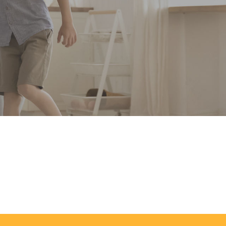
ile que possible
e qualité, chez
z consacrer plus de