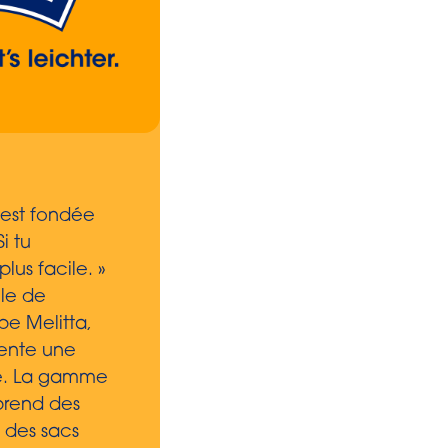
1989
est fondée
Les sacs-poubelles Swi
i tu
avec poignée de tran
plus facile. »
sont lancés. Grâce a
lle de
poignées de transport,
e Melitta,
peuvent être facilem
ente une
fermées et transporté
ue. La gamme
facilement jusqu’à la
prend des
poubelle.
t des sacs