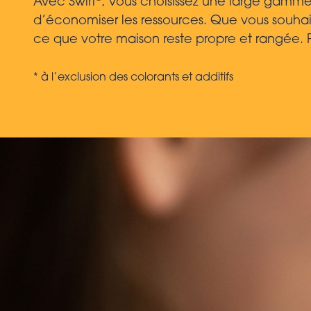
Avec Swirl
, vous choisissez une large gamme
d’économiser les ressources. Que vous souhaiti
ce que votre maison reste propre et rangée. Pa
* à l’exclusion des colorants et additifs