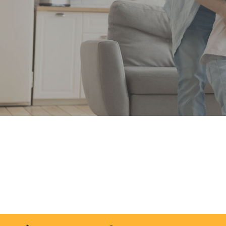
Facilite-toi la t
À prop
Notre philosophie 
pour vous. Grâce 
®
Swirl
, nous travai
temps aux choses