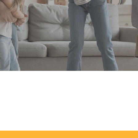
âche
®
os de Swirl
est de rendre le nettoyage dans la maison aussi fac
à des solutions innovantes et des matériaux de haut
llons pour vous faciliter la vie, afin que vous puissie
 qui comptent vraiment.