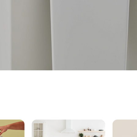
é pour des solutions simples et pratiques
ation des déchets
®
ne se valent pas. Swirl
a ce qu’il faut pour chaque