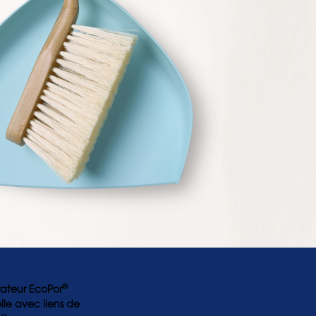
e
®
rateur EcoPor
le avec liens de