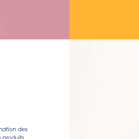
mination des
 produits