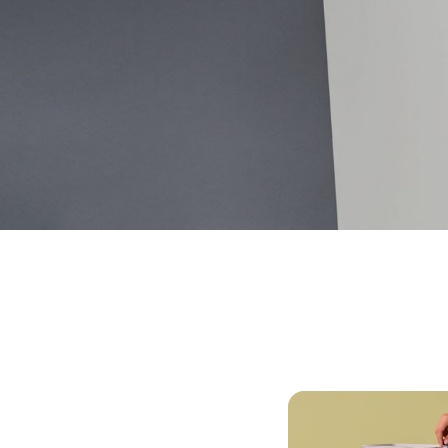
Meilleure qualit
Élimin
Toutes les ordures 