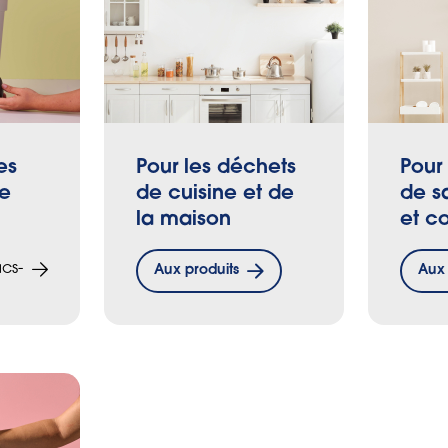
es
Pour les déchets
Pour
le
de cuisine et de
de s
la maison
et c
acs-
Aux produits
Aux 