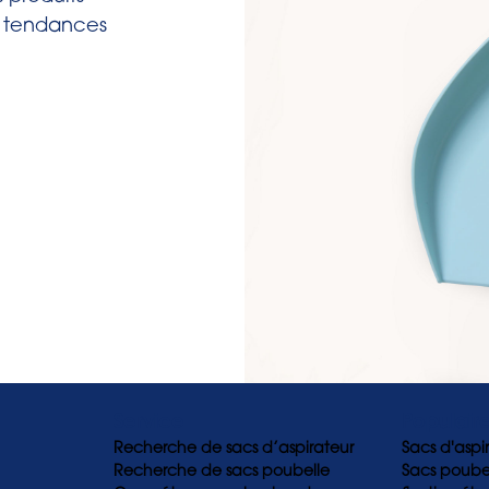
s tendances
Service
Populair
Recherche de sacs d’aspirateur
Sacs d'aspi
Recherche de sacs poubelle
Sacs poubel