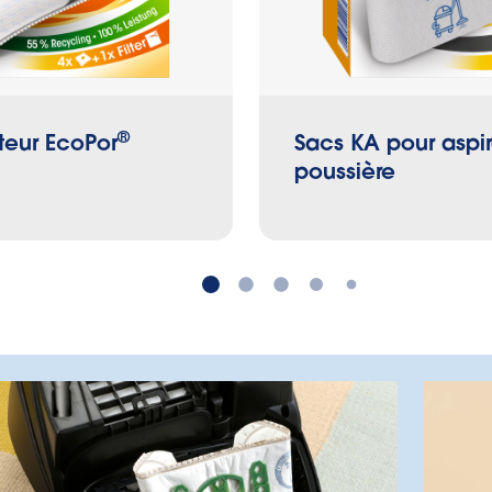
®
teur EcoPor
Sacs KA pour aspir
poussière
Quel est le bon sac ?