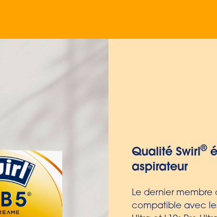
Extra résistant
embossé multi
Nos nouveaux goupi
particulièrement ser