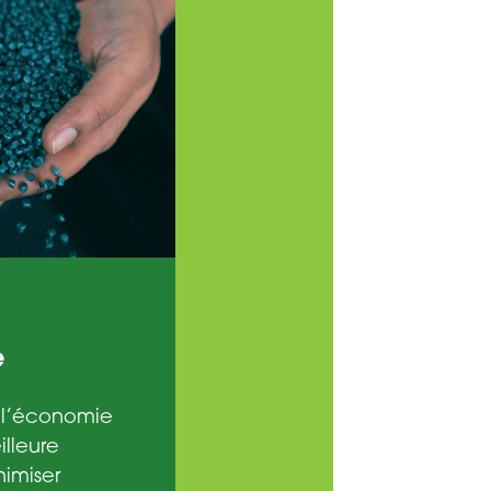
e
 l’économie
illeure
imiser