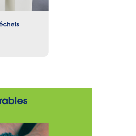
déchets
Nettoyage
Aux produits
urables