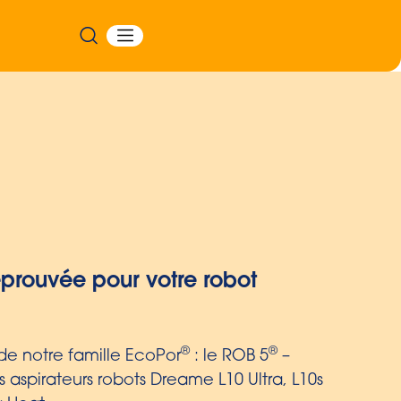
 à la déchirure avec un film
couche
lles à cordon avec film embossé sont
rés – et peuvent être jetés facilement et de