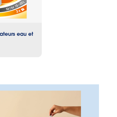
ateurs eau et
Sacs poubelle avec lie
fixation élastique