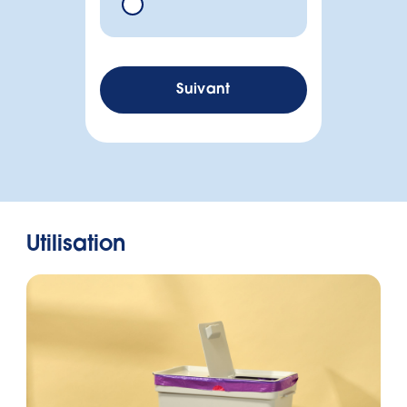
Suivant
Utilisation
Malheureusement,
nous n'avons pas
Hauteur en cm
trouvé de sac
poubelle adapté à
Longueur en cm
votre poubelle.
Largeur en cm