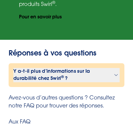
®
produits Swirl
.
Pour en savoir plus
Réponses à vos questions
Y a-t-il plus d’informations sur la
®
durabilité chez Swirl
?
Pour plus d’informations sur les efforts
®
Avez-vous d’autres questions ? Consultez
de durabilité de
Swirl et la manière
notre FAQ pour trouver des réponses.
dont l’entreprise contribue à une
boucle fermée, consultez la page
Aux FAQ
Plastic Cycle.