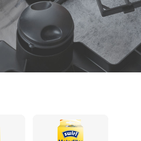
un foyer en bonne santé
aspirateur