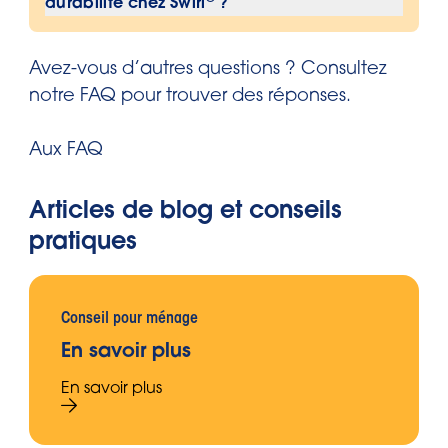
durabilité chez Swirl
?
déchets organiques, y compris les
contenu
résidus humides.
Pour plus d’informations sur les efforts
®
Avez-vous d’autres questions ? Consultez
de durabilité de
Swirl et la manière
notre FAQ pour trouver des réponses.
dont l’entreprise contribue à une
boucle fermée, consultez la page
Aux FAQ
Plastic Cycle.
Articles de blog et conseils
pratiques
Conseil pour ménage
En savoir plus
En savoir plus