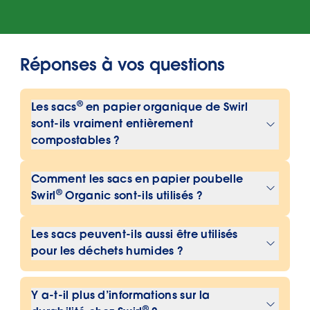
Réponses à vos questions
®
Les sacs
en papier organique de Swirl
sont-ils vraiment entièrement
compostables ?
Oui, les sacs en papier organique
Comment les sacs en papier poubelle
®
Swirl
sont entièrement compostables
®
Swirl
Organic sont-ils utilisés ?
et peuvent être mis dans la poubelle à
Les sacs peuvent être placés
déchets organiques.
Les sacs peuvent-ils aussi être utilisés
directement dans la poubelle à
pour les déchets humides ?
déchets organiques. Il suffit de
Oui, les sacs en papier organiques
collecter les déchets organiques puis
®
Y a-t-il plus d’informations sur la
Swirl
conviennent à tous les types de
de les vider dans la poubelle avec leur
®