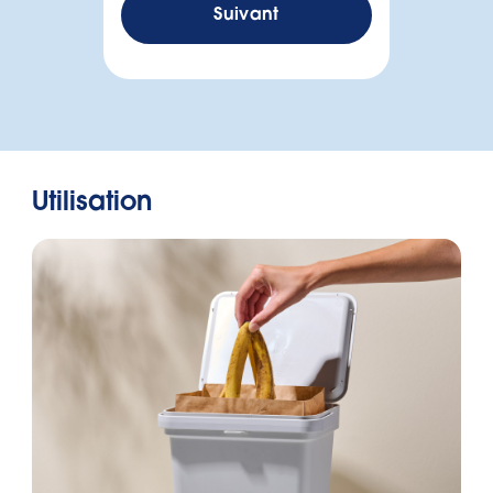
Suivant
Utilisation
Malheureusement,
nous n'avons pas
Hauteur en cm
trouvé de sac
poubelle adapté à
Longueur en cm
votre poubelle.
Largeur en cm