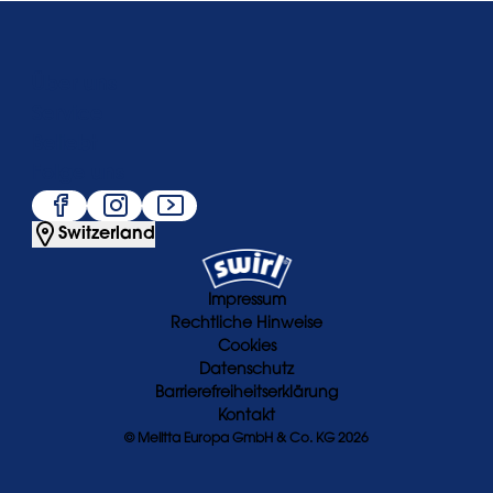
Über uns
Service
Beliebt
Folge uns
Switzerland
Impressum
Rechtliche Hinweise
Cookies
Datenschutz
Barrierefreiheitserklärung
Kontakt
© Melitta Europa GmbH & Co. KG 2026