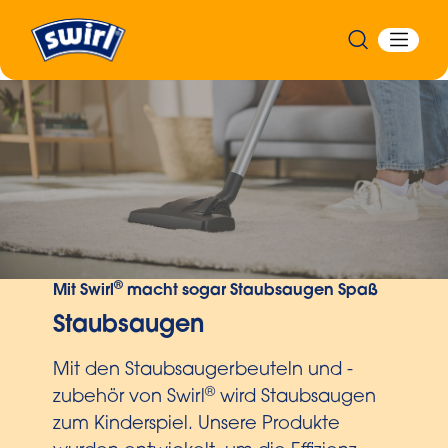
®
Mit Swirl
macht sogar Staubsaugen Spaß
Staubsaugen
Mit den Staubsaugerbeuteln und -
®
zubehör von Swirl
wird Staubsaugen
zum Kinderspiel. Unsere Produkte