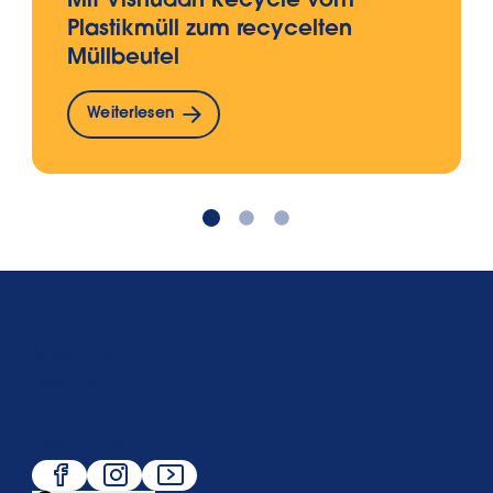
Mit Vishuddh Recycle vom
Plastikmüll zum recycelten
Müllbeutel
Weiterlesen
Über uns
Service
Beliebt
Folge uns