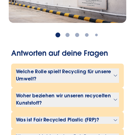
Antworten auf deine Fragen
Welche Rolle spielt Recycling für unsere
Umwelt?
Recycling ist ein unverzichtbarer
Woher beziehen wir unseren recycelten
Bestandteil der nachhaltigen
Kunststoff?
Kunststoff-Produktion und somit
Wir erhalten unseren Rohstoff von
tonangebend für den Wandel von
Was ist Fair Recycled Plastic (FRP)?
verschiedenen Recycling-
einer linearen zu einer
Lieferanten aus ganz Europa – und
geschlossenen Kreislaufwirtschaft.
Mit der Initiative Fair Recycled Plastic