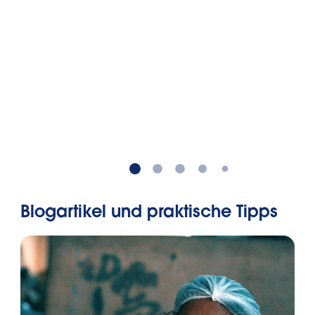
jeder Region individuelle
Entsorgungssysteme und Richtlinien.
Am besten folgst du den lokalen
Empfehlungen deines
Entsorgungsunternehmens oder
deiner Bezirksverwaltung. Mehr dazu
erfährst du in unserem Artikel Die
Kreislaufwirtschaft: Bedeutung und
Möglichkeiten.
Blogartikel und praktische Tipps