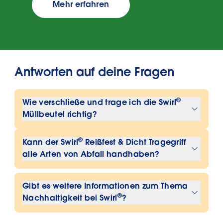
Mehr erfahren
Antworten auf deine Fragen
®
Wie verschließe und trage ich die Swirl
Müllbeutel richtig?
Sobald der Beutel voll ist, kannst du ihn
®
Kann der Swirl
Reißfest & Dicht Tragegriff
einfach mit den integrierten
alle Arten von Abfall handhaben?
Tragegriffen zubinden und dann zur
Ja, der Müllbeutel ist für jegliche Art
Entsorgungsstelle tragen
Gibt es weitere Informationen zum Thema
von Haushaltsabfällen geeignet. Die
®
Nachhaltigkeit bei Swirl
?
extra verstärkte Folie ist so konzipiert,
dass sie ein Reißen oder Auslaufen
Weitere Informationen zu den