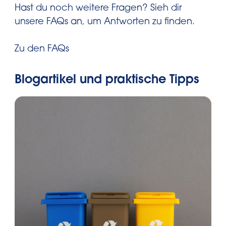
verhindert, und sorgt dafür, dass alles
Hast du noch weitere Fragen? Sieh dir
Nachhaltigkeitsbemühungen von
sauber bleibt, bis es sicher in der
®
unsere FAQs an, um Antworten zu finden.
Swirl
und wie das Unternehmen zu
Mülltonne ankommt.
einem geschlossenen Kreislauf
Zu den FAQs
beiträgt, findest du auf der Page zum
Thema Plastikkreislauf.
Blogartikel und praktische Tipps