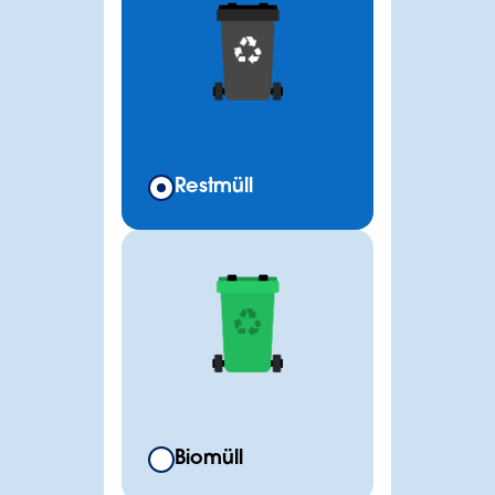
Restmüll
Biomüll