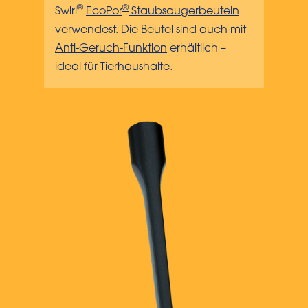
®
®
Swirl
EcoPor
Staubsaugerbeuteln
verwendest. Die Beutel sind auch mit
Anti-Geruch-Funktion
erhältlich –
ideal für Tierhaushalte.