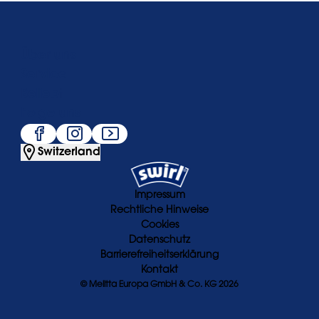
Über uns
Service
Beliebt
Folge uns
Switzerland
Impressum
Rechtliche Hinweise
Cookies
Datenschutz
Barrierefreiheitserklärung
Kontakt
© Melitta Europa GmbH & Co. KG 2026