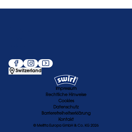
Über uns
Service
Beliebt
Folge uns
Switzerland
Impressum
Rechtliche Hinweise
Cookies
Datenschutz
Barrierefreiheitserklärung
Kontakt
© Melitta Europa GmbH & Co. KG 2026