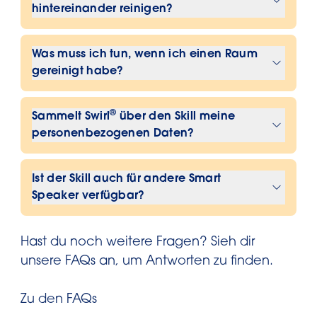
hintereinander reinigen?
tatsächlichen Vornamen oder einen
Tier- bzw. Fiktivnamen nennen.
Der Skill achtet darauf, dass die
Was muss ich tun, wenn ich einen Raum
Aufgaben jede Woche auf sinnvolle
gereinigt habe?
und faire Weise neu verteilt werden. So
kommt jeder mal dran – und kein
Wenn die Aufgabe erledigt ist, musst
Raum wird vergessen.
®
Sammelt Swirl
über den Skill meine
du dem Skill nur kurz Bescheid geben,
personenbezogenen Daten?
damit er dies bei der weiteren Planung
berücksichtigen kann.
®
Swirl
sammelt und speichert über den
Ist der Skill auch für andere Smart
Putzplan-Skill keine
Speaker verfügbar?
personenbezogenen Daten. Weitere
Informationen findest du in
®
Aktuell ist der Swirl
Putzplan-Skill nur
unserer
Datenschutzerklärung.
Hast du noch weitere Fragen? Sieh dir
für Amazon Alexa verfügbar.
unsere FAQs an, um Antworten zu finden.
Zu den FAQs