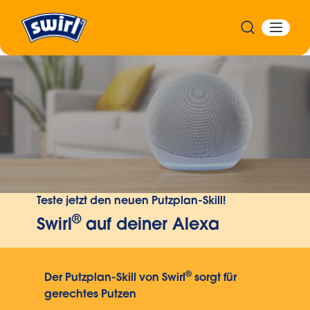
Teste jetzt den neuen Putzplan-Skill!
®
Swirl
auf deiner Alexa
®
Der Putzplan-Skill von Swirl
sorgt für
gerechtes Putzen