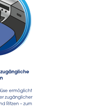
r zugängliche
Passt dank
en
Universaladap
(Ø 32-35mm
üse ermöglicht
* Inklusive Adapter für 
er zugänglicher
handelsüblichen Staub
nd Ritzen – zum