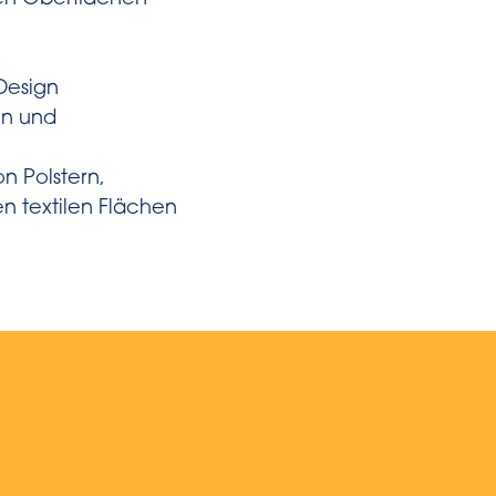
ilen Oberflächen
 Design
en und
n Polstern,
n textilen Flächen