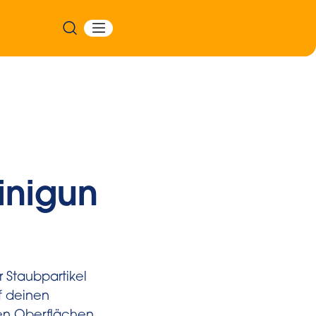
einigun
 Staubpartikel
f deinen