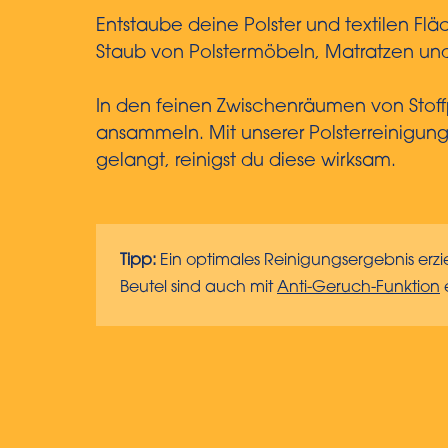
Entstaube deine Polster und textilen Fl
Staub von Polstermöbeln, Matratzen und 
In den feinen Zwischenräumen von Stoffp
ansammeln. Mit unserer Polsterreinigung
gelangt, reinigst du diese wirksam.
Tipp:
Ein optimales Reinigungsergebnis erzi
Beutel sind auch mit
Anti-Geruch-Funktion
e