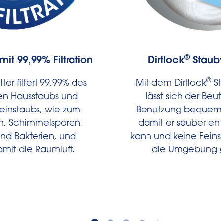
®
 mit 99,99% Filtration
Dirtlock
Staub
®
lter filtert 99,99% des
Mit dem Dirtlock
St
en Hausstaubs und
lässt sich der Beu
einstaubs, wie zum
Benutzung bequem 
en, Schimmelsporen,
damit er sauber en
nd Bakterien, und
kann und keine Feins
amit die Raumluft.
die Umgebung 