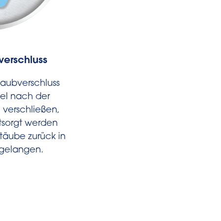
verschluss
Unser Beitrag zu
Ressourcenschon
aubverschluss
®
®
Swirl
EcoPor
Staubsauge
tel nach der
bestehen je nach Beutelty
verschließen,
65%* Recyclingmateri
tsorgt werden
ressourcenschonend be
täube zurück in
Leistung.
gelangen.
* Anteil abhängig vom Beu