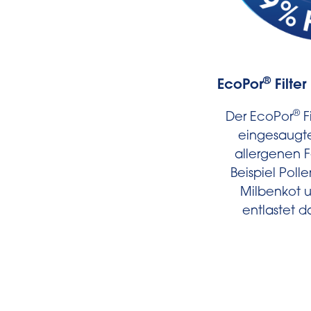
®
EcoPor
Filter
®
Der EcoPor
Fi
eingesaugt
allergenen F
Beispiel Poll
Milbenkot u
entlastet d