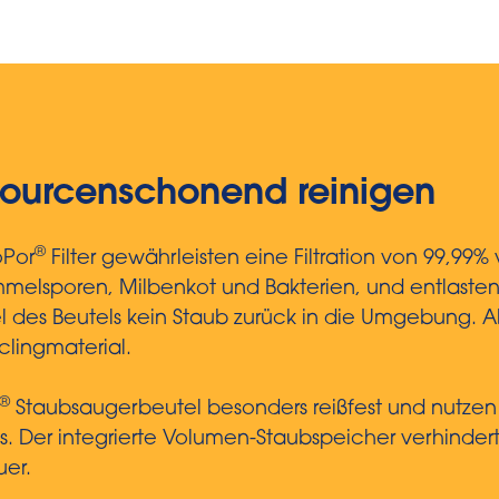
ssourcenschonend reinigen
®
oPor
Filter gewährleisten eine Filtration von 99,9
immelsporen, Milbenkot und Bakterien, und entlasten
l des Beutels kein Staub zurück in die Umgebung. 
lingmaterial.
®
Staubsaugerbeutel besonders reißfest und nutze
 Der integrierte Volumen-Staubspeicher verhindert,
uer.