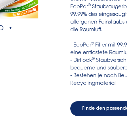
®
EcoPor
Staubsaugerbeu
99,99% des eingesaug
allergenen Feinstaubs 
die Raumluft.
®
- EcoPor
Filter mit 99,9
eine entlastete Raumlu
®
- Dirtlock
Staubverschlu
bequeme und saubere
- Bestehen je nach Beu
Recyclingmaterial
Finde den passend