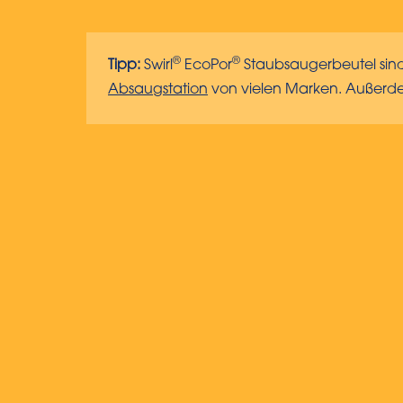
®
®
Tipp:
Swirl
EcoPor
Staubsaugerbeutel sin
Absaugstation
von vielen Marken. Außerdem