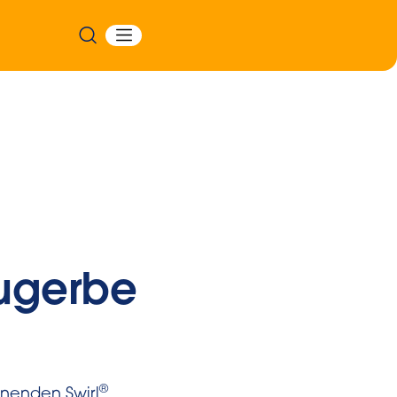
ugerbe
®
nenden Swirl