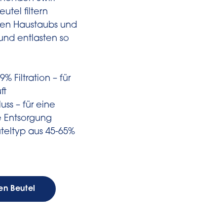
tel filtern
ten Haustaubs und
und entlasten so
9% Filtration – für
ft
ss – für eine
 Entsorgung
teltyp aus 45-65%
en Beutel