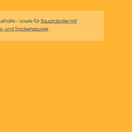
aushalte – sowie für
Saugroboter mit
ass- und Trockensauger
.