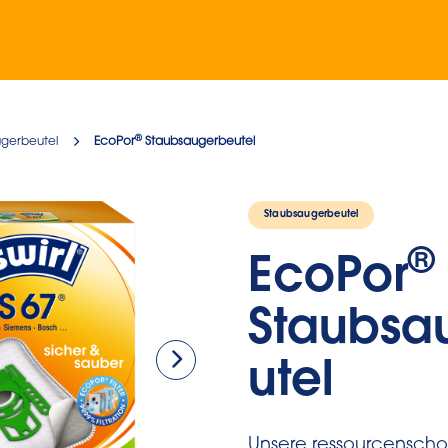
®
gerbeutel
EcoPor
Staubsaugerbeutel
Staubsaugerbeutel
®
EcoPor
Staubsa
utel
Unsere ressourcenscho