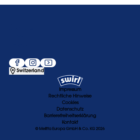
Über uns
Service
Beliebt
Folge uns
Switzerland
Impressum
Rechtliche Hinweise
Cookies
Datenschutz
Barrierefreiheitserklärung
Kontakt
© Melitta Europa GmbH & Co. KG 2026