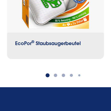
®
EcoPor
Staubsaugerbeutel
Über uns