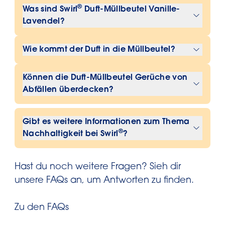
®
Was sind Swirl
Duft-Müllbeutel Vanille-
Lavendel?
®
Swirl
Duft-Müllbeutel Vanille-Lavendel
Wie kommt der Duft in die Müllbeutel?
sind Müllbeutel, die mit einem Duft von
Vanille und Lavendel versehen sind. Sie
Der Duft wird während des
Können die Duft-Müllbeutel Gerüche von
bieten nicht nur die gewohnte
Herstellungsprozesses in das Material
Abfällen überdecken?
Reißfestigkeit und Dichtheit, sondern
der Müllbeutel eingearbeitet, sodass
sorgen auch für einen angenehmen
Ja, die Duft-Müllbeutel können dabei
sie einen frischen Vanille-Lavendel-Duft
Gibt es weitere Informationen zum Thema
Duft bei der Entsorgung.
helfen, unangenehme Gerüche zu
verströmen.
®
Nachhaltigkeit bei Swirl
?
überdecken indem sie ihren
angenehmen Duft zu verbreiten.
Weitere Informationen zu den
Hast du noch weitere Fragen? Sieh dir
Nachhaltigkeitsbemühungen von
®
unsere FAQs an, um Antworten zu finden.
Swirl
und wie das Unternehmen zu
einem geschlossenen Kreislauf
Zu den FAQs
beiträgt, findest du auf der Page zum
Thema Plastikkreislauf.