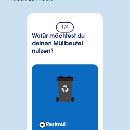
1
/4
Wofür möchtest du
deinen Müllbeutel
nutzen?
Restmüll