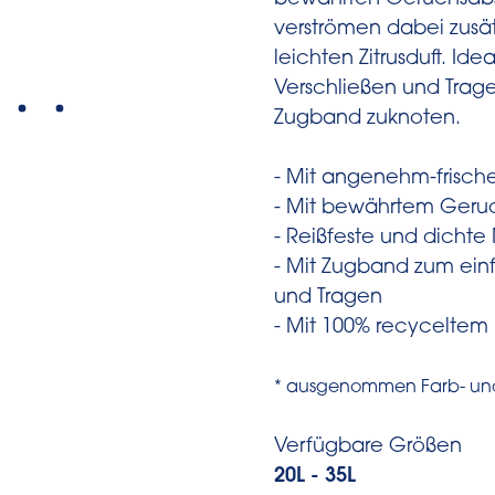
bewährten Geruchsabs
verströmen dabei zusät
leichten Zitrusduft. Ide
Verschließen und Trag
Zugband zuknoten.
- Mit angenehm-frische
- Mit bewährtem Geru
- Reißfeste und dichte
- Mit Zugband zum ein
und Tragen
- Mit 100% recyceltem P
* ausgenommen Farb- und 
Verfügbare Größen
20L - 35L