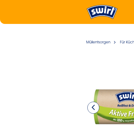
Müllentsorgen
Für Küc