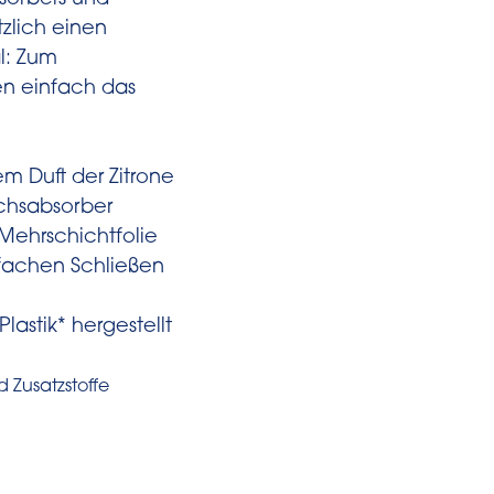
orbers und
zlich einen
al: Zum
en einfach das
m Duft der Zitrone
chsabsorber
 Mehrschichtfolie
fachen Schließen
lastik* hergestellt
Zusatzstoffe