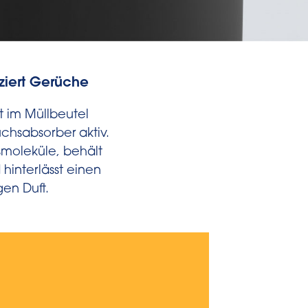
uziert Gerüche
t im Müllbeutel
uchsabsorber aktiv.
smoleküle, behält
d hinterlässt einen
gen Duft.