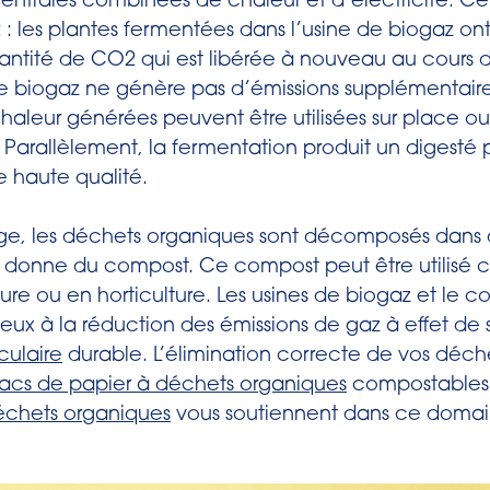
centrales combinées de chaleur et d’électricité. C
: les plantes fermentées dans l’usine de biogaz ont
ntité de CO2 qui est libérée à nouveau au cours 
 le biogaz ne génère pas d’émissions supplémentai
a chaleur générées peuvent être utilisées sur place o
 Parallèlement, la fermentation produit un digesté p
 haute qualité.
e, les déchets organiques sont décomposés dans 
i donne du compost. Ce compost peut être utilisé
ture ou en horticulture. Les usines de biogaz et le
eux à la réduction des émissions de gaz à effet de s
culaire
durable. L’élimination correcte de vos déch
sacs de papier à déchets organiques
compostables
échets organiques
vous soutiennent dans ce domai