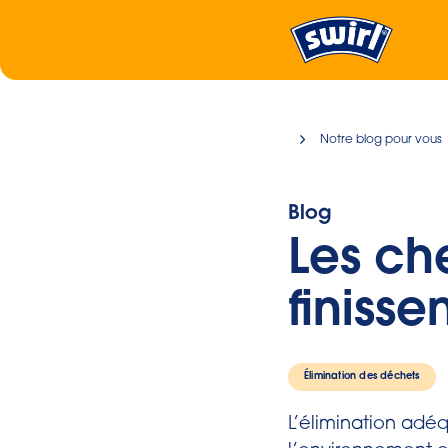
Notre blog pour vous
Blog
Les ch
finisse
Élimination des déchets
L’élimination adé