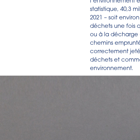
l’environnement et 
statistique, 40,3 
2021 – soit enviro
déchets une fois 
ou à la décharge –
chemins empruntés
correctement jeté
déchets et commen
environnement.