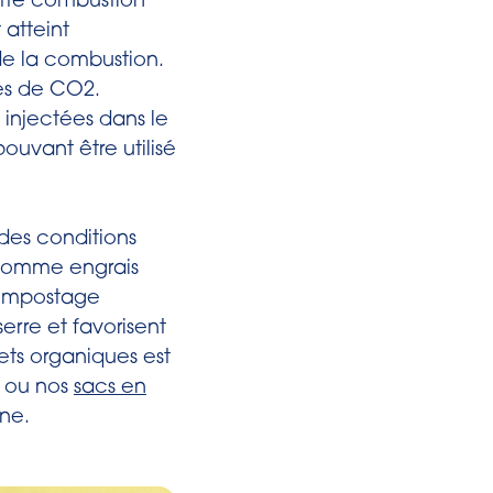
ette combustion
 atteint
de la combustion.
res de CO2.
u injectées dans le
ouvant être utilisé
des conditions
 comme engrais
 compostage
erre et favorisent
ets organiques est
 ou nos
sacs en
ne.