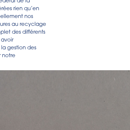
fédéral de la
érées rien qu’en
réellement nos
dures au recyclage
let des différents
avoir
la gestion des
 notre