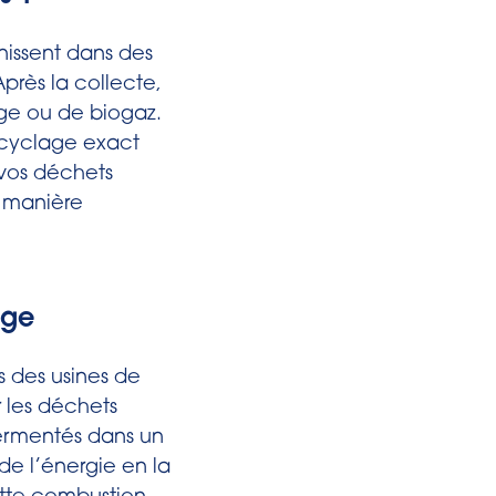
inissent dans des
près la collecte,
ge ou de biogaz.
recyclage exact
 vos déchets
de manière
age
 des usines de
 les déchets
fermentés dans un
de l’énergie en la