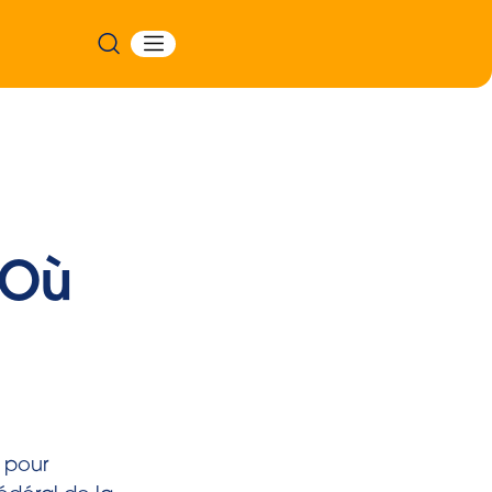
 Où
 pour