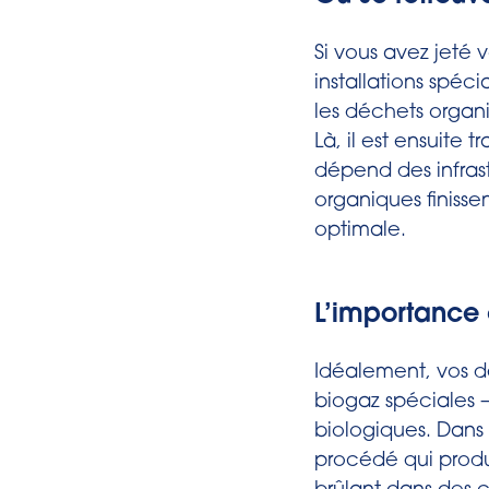
Si vous avez jeté 
installations spéc
les déchets organ
Là, il est ensuite
dépend des infrast
organiques finissen
optimale.
L’importance
Idéalement, vos d
biogaz spéciales 
biologiques. Dans
procédé qui produi