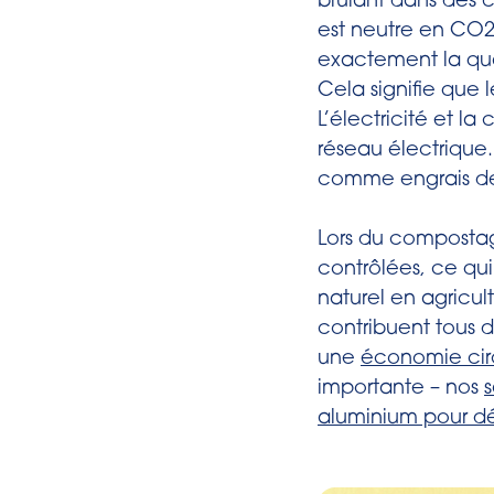
brûlant dans des 
est neutre en CO2 
exactement la qua
Cela signifie que
L’électricité et l
réseau électrique.
comme engrais de
Lors du compostag
contrôlées, ce qu
naturel en agricul
contribuent tous d
une
économie cir
importante – nos
aluminium pour d