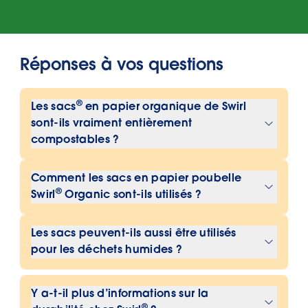
Réponses à vos questions
®
Les sacs
en papier organique de Swirl
sont-ils vraiment entièrement
compostables ?
Oui, les sacs en papier organique
Comment les sacs en papier poubelle
®
Swirl
sont entièrement compostables
®
Swirl
Organic sont-ils utilisés ?
et peuvent être mis dans la poubelle à
Les sacs peuvent être placés
déchets organiques.
Les sacs peuvent-ils aussi être utilisés
directement dans la poubelle à
pour les déchets humides ?
déchets organiques. Il suffit de
Oui, les sacs en papier organiques
collecter les déchets organiques puis
®
Y a-t-il plus d’informations sur la
Swirl
conviennent à tous les types de
de les vider dans la poubelle avec leur
®