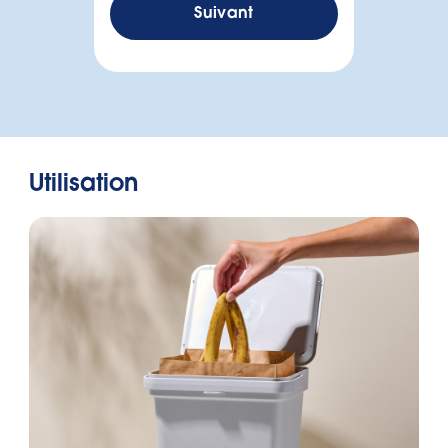
Suivant
Utilisation
Malheureusement,
nous n'avons pas
Hauteur en cm
trouvé de sac
poubelle adapté à
Longueur en cm
votre poubelle.
Largeur en cm