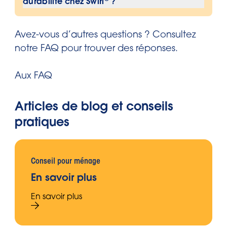
durabilité chez Swirl
?
déchets organiques, y compris les
contenu
résidus humides.
Pour plus d’informations sur les efforts
®
Avez-vous d’autres questions ? Consultez
de durabilité de
Swirl et la manière
notre FAQ pour trouver des réponses.
dont l’entreprise contribue à une
boucle fermée, consultez la page
Aux FAQ
Plastic Cycle.
Articles de blog et conseils
pratiques
Conseil pour ménage
En savoir plus
En savoir plus