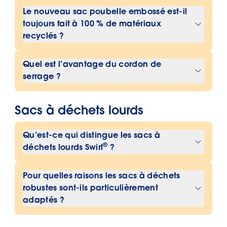
Le nouveau sac poubelle embossé est-il
fuites et garantit que tout reste propre
toujours fait à 100 % de matériaux
jusqu’à ce qu’il arrive en sécurité dans
recyclés ?
la poubelle.
Oui, comme nos autres doublures
Quel est l’avantage du cordon de
®
Swirl
, celle-ci est encore fabriquée en
serrage ?
plastique 100 % recyclé.
Avec le cordon, vous pouvez
Sacs à déchets lourds
facilement fermer le sac poubelle et
minimiser le contact avec les déchets.
Qu’est-ce qui distingue les sacs à
Cela empêche également les
®
déchets lourds Swirl
?
déversements lors du transport vers la
poubelle.
®
Les sacs à déchets Swirl
Heavy Duty
Pour quelles raisons les sacs à déchets
sont conçus pour les déchets
robustes sont-ils particulièrement
volumineux, lourds ou volumineux
adaptés ?
provenant de la maison et du jardin. Ils
Ces sacs poubelle sont idéaux pour
se caractérisent par une grande