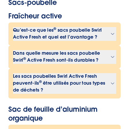
Sacs-poubelle
aspirer les liquides, l’eau et la boue.
Fraîcheur active
®
Qu’est-ce que les
sacs poubelle Swirl
Active Fresh et quel est l’avantage ?
®
Les
sacs-poubelle Swirl Active Fresh
Dans quelle mesure les sacs poubelle
sont des sacs-poubelle qui neutralisent
®
Swirl
Active Fresh sont-ils durables ?
les mauvaises odeurs et dégagent une
Les sacs-poubelle sont faits de
agréable odeur d’agrumes fraîche. Ils
Les sacs poubelles Swirl Active Fresh
plastique recyclé à 100 %, sans
sont équipés de notre absorbeur
®
peuvent-ils
être utilisés pour tous types
colorants ni additifs.
d’odeurs éprouvé, qui s’active dès
de déchets ?
que de l’humidité est créée dans les
Oui, les goussols poubelles
ordures. Les odeurs désagréables sont
Sac de feuille d’aluminium
conviennent à tous les types de
ainsi non seulement masquées, mais
déchets ménagers. Leur film
organique
neutralisées.
multicouche résistant à la déchirure les