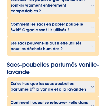
Les sacs
en papier organique de Swirl
humides.
sont-ils vraiment entièrement
compostables ?
Oui, les sacs en papier organique
Comment les sacs en papier poubelle
®
Swirl
sont entièrement compostables
®
Swirl
Organic sont-ils utilisés ?
et peuvent être mis dans la poubelle à
Les sacs peuvent être placés
déchets organiques.
Les sacs peuvent-ils aussi être utilisés
directement dans la poubelle à
pour les déchets humides ?
déchets organiques. Il suffit de
Oui, les sacs en papier organiques
collecter les déchets organiques puis
®
Sacs-poubelles parfumés vanille-
Swirl
conviennent à tous les types de
de les vider dans la poubelle avec leur
déchets organiques, y compris les
lavande
contenu
résidus humides.
Qu’est-ce que les sacs poubelles
®
parfumés à
la vanille et à la lavande ?
®
Les sacs poubelle parfumés Swirl
Comment l’odeur se retrouve-t-elle dans
Vanilla-Lavender sont des sacs-