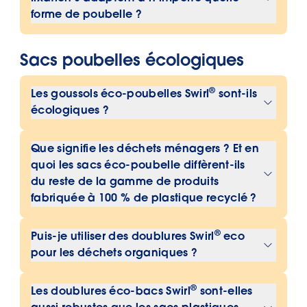
l’épuisement, ce qui garantit une
forme de poubelle ?
élimination fiable des déchets.
Ruban de fixation : les sacs poubelle
Sacs poubelles écologiques
s’adaptent pratiquement à n’importe
quelle forme de poubelle. Grâce à
®
Les goussols éco-poubelles Swirl
sont-ils
notre recherche de sacs poubelles ,
écologiques ?
vous pouvez découvrir quel sac
s’adapte parfaitement à votre
Oui, ils sont respectueux de
Que signifie les déchets ménagers ? Et en
poubelle.
l’environnement car ils sont fabriqués à
quoi les sacs éco-poubelle diffèrent-ils
partir de plastique 100 % recyclé
du reste de la gamme de produits
provenant de déchets ménagers
fabriquée à 100 % de plastique recyclé ?
comme le sac jaune. Ils sont
Les éco-sacs sont fabriqués en
également certifiés par le Blue Angel.
®
Puis-je utiliser des doublures Swirl
eco
plastique recyclé, obtenu à 100 % à
pour les déchets organiques ?
partir de déchets ménagers. Les
Non. Les doublures à éco-bacs en
déchets ménagers sont des déchets
®
Les doublures éco-bacs Swirl
sont-elles
®
spirale
ne sont pas compostables et
qui s’accumulent dans le foyer. Par