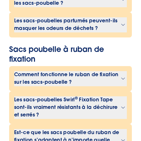
les sacs-poubelle ?
poubelles qui ont une odeur de vanille
Le parfum est incorporé dans le
et de lavande. Ils offrent non
Les sacs-poubelles parfumés peuvent-ils
matériau des sacs-poubelle lors de la
seulement la résistance et la fermeté
masquer les odeurs de déchets ?
fabrication, ce qui leur permet de
habituelles aux déchirures, mais
Oui, les sacs-poubelles parfumés
dégager une fraîche odeur de vanille-
procurent aussi un parfum agréable
Sacs poubelle à ruban de
peuvent aider à masquer les odeurs
lavande.
une fois éliminés.
désagréables en répandant leur
fixation
parfum agréable.
Comment fonctionne le ruban de fixation
sur les sacs-poubelle ?
Le ruban de fixation élastique est
®
Les sacs-poubelles Swirl
Fixation Tape
simplement tiré autour du bord de la
sont-ils vraiment résistants à la déchirure
poubelle. Cela ferme le sac
et serrés ?
solidement et empêche qu’il glisse
Oui, les sacs-poubelle ont prouvé leur
dans le seau.
Est-ce que les sacs poubelle du ruban de
résistance aux déchirures et
fixation s’adaptent à n’importe quelle