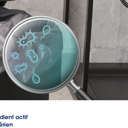
ient actif
érien