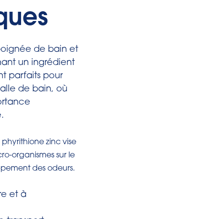
ques
poignée de bain et
ant un ingrédient
nt parfaits pour
salle de bain, où
ortance
.
 phyrithione zinc vise
cro-organismes sur le
oppement des odeurs.
re et à