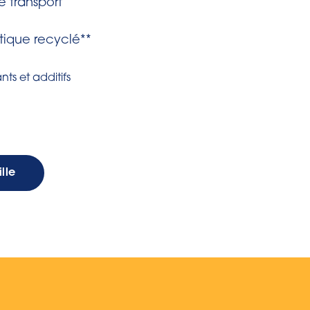
 transport
stique recyclé**
nts et additifs
lle