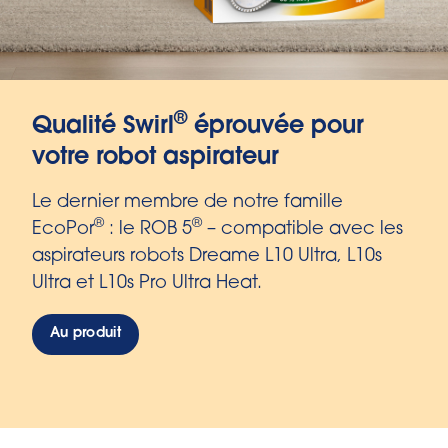
Extra résistant à la déchirure
avec un film embossé
multicouche
Nos nouveaux goupilles à cordon avec film
embossé sont particulièrement serrés – et
peuvent être jetés facilement et de
manière hygiénique grâce à la sangle à
cordon.
Au produit