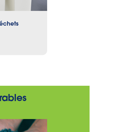
déchets
Nettoyage
Aux produits
urables