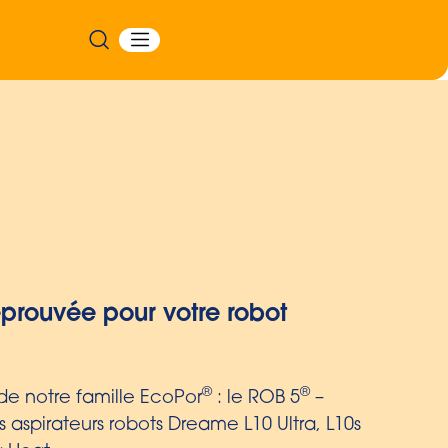
 à la déchirure avec un film
couche
lles à cordon avec film embossé sont
rés – et peuvent être jetés facilement et de