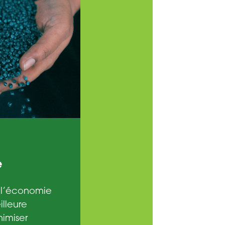
e
 l’économie
illeure
imiser