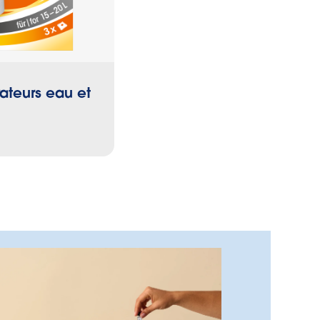
ateurs eau et
Sacs poubelle avec lie
fixation élastique