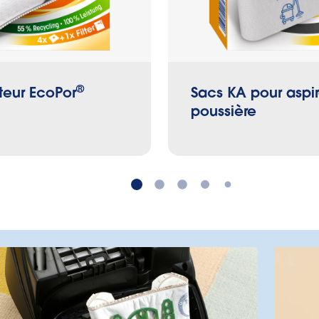
®
teur EcoPor
Sacs KA pour aspir
poussière
Quel est le bon sac ?