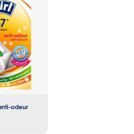
®
anti-odeur
Sacs EcoPor
ROB po
aspirateurs robots