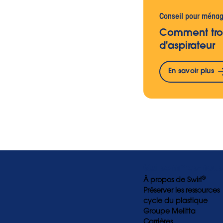
Conseil pour ména
Comment tro
d'aspirateur
En savoir plus
Qui sommes-nous
®
À propos de Swirl
Préserver les ressources
cycle du plastique
Groupe Melitta
Carrières