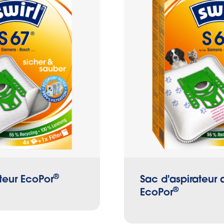
®
teur EcoPor
Sac d'aspirateur 
®
EcoPor