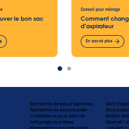
ge
Conseil pour ménage
uver le bon sac
Comment change
d’aspirateur
En savoir plus
Service
Populair
Recherche de sacs d’aspirateur
Sacs d'aspi
Recherche de sacs poubelle
Sacs poubel
Compétence sur le plan de
fixation éla
nettoyage pour Alexa
Quel est l’a
Informations sur la formulation
convient ?