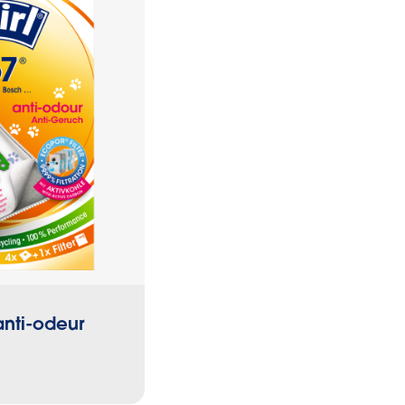
®
anti-odeur
Sacs EcoPor
ROB po
aspirateurs robots