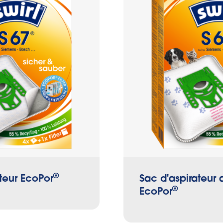
®
teur EcoPor
Sac d'aspirateur 
®
EcoPor