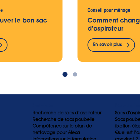
ge
Conseil pour ménage
uver le bon sac
Comment change
d’aspirateur
En savoir plus
Service
Populair
Recherche de sacs d’aspirateur
Sacs d'aspi
Recherche de sacs poubelle
Sacs poubel
Compétence sur le plan de
fixation éla
nettoyage pour Alexa
Quel est l’a
Informations sur la formulation
convient ?