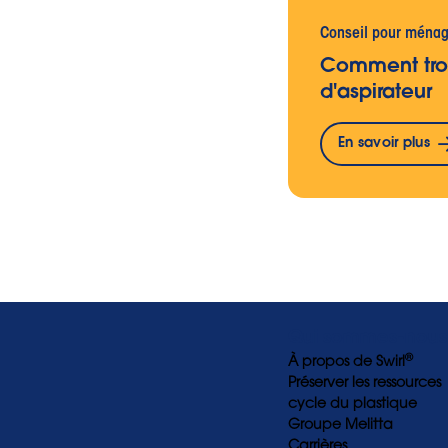
Conseil pour ména
Comment tro
d'aspirateur
En savoir plus
Qui sommes-nous
®
À propos de Swirl
Préserver les ressources
cycle du plastique
Groupe Melitta
Carrières