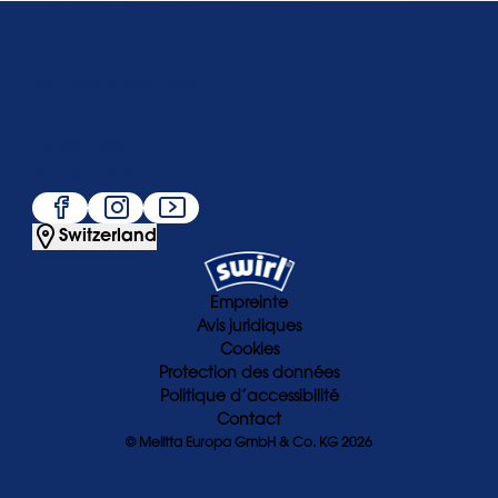
Qui sommes-nous
Service
Populaire
Suivez-nous
Switzerland
Empreinte
Avis juridiques
Cookies
Protection des données
Politique d’accessibilité
Contact
© Melitta Europa GmbH & Co. KG 2026