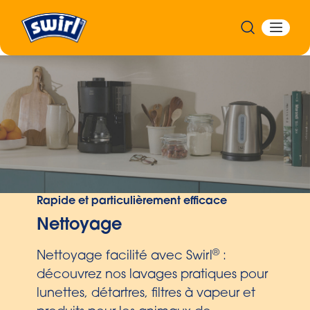
Rapide et particulièrement efficace
Nettoyage
®
Nettoyage facilité avec Swirl
:
découvrez nos lavages pratiques pour
lunettes, détartres, filtres à vapeur et