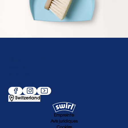
Qui sommes-nous
Service
Populaire
Suivez-nous
Switzerland
Empreinte
Avis juridiques
Cookies