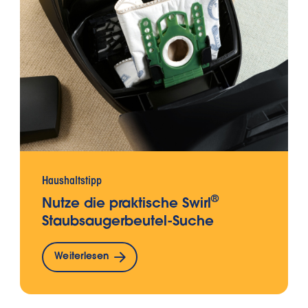
Haushaltstipp
®
Nutze die praktische Swirl
Staubsaugerbeutel-Suche
Weiterlesen