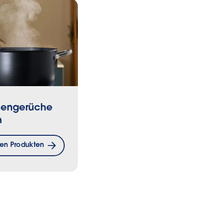
engerüche
n
den Produkten