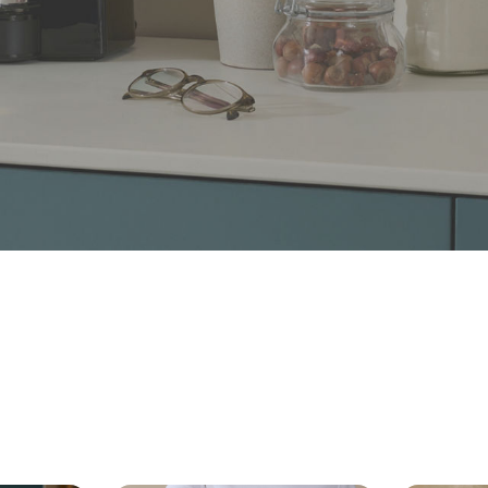
nders effektiv
en
®
macht mit Swirl
: entdecke unsere praktischen Brill
lter und Produkte für Tierhaushalte. Für ein sauberes