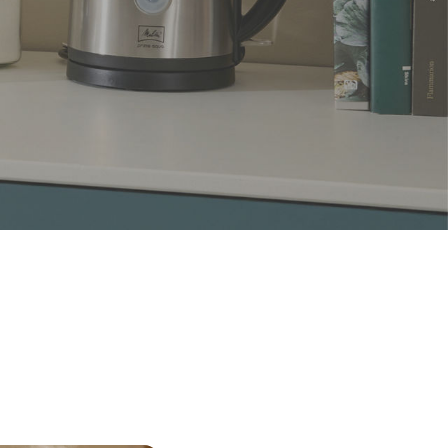
enputz-Tücher,
 und gepflegtes