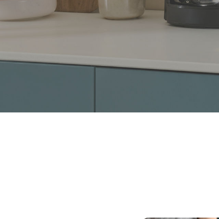
Schnell und beso
Reinig
Reinigen leicht ge
Entkalker, Dunstfi
Zuhause.