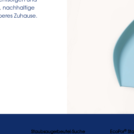
lentsorgen und
, nachhaltige
uberes Zuhause.
Service
Beliebt
®
Staubsaugerbeutel-Suche
EcoPor
Sta