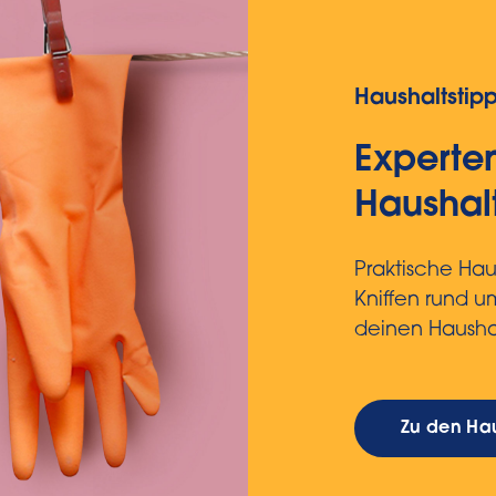
Haushaltstip
Experten
Haushal
Praktische Haus
Kniffen rund 
deinen Hausha
Zu den Hau