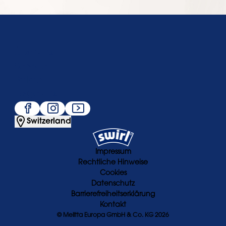
Über uns
Service
Beliebt
Folge uns
Switzerland
Impressum
Rechtliche Hinweise
Cookies
Datenschutz
Barrierefreiheitserklärung
Kontakt
© Melitta Europa GmbH & Co. KG 2026