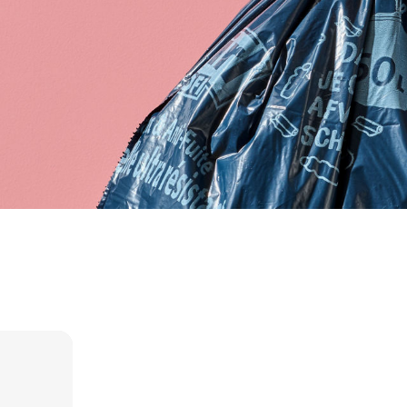
lässig
lastsäcke