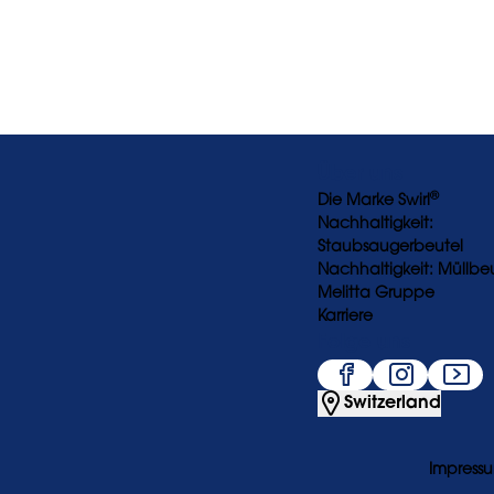
Über uns
®
Die Marke Swirl
Nachhaltigkeit:
Staubsaugerbeutel
Nachhaltigkeit: Müllbe
Melitta Gruppe
Karriere
Folge uns
Switzerland
Impress