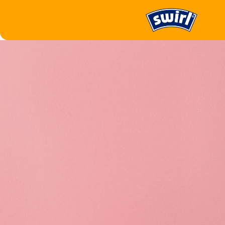
Müllentsorgen
Schwerlastsäcke