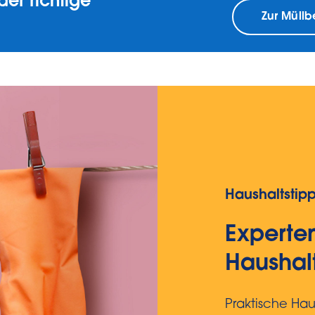
der richtige
Zur Müll
Haushaltstip
Experten
Haushal
Praktische Haus