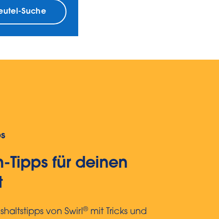
beutel-Suche
ps
-Tipps für deinen
t
®
haltstipps von Swirl
mit Tricks und