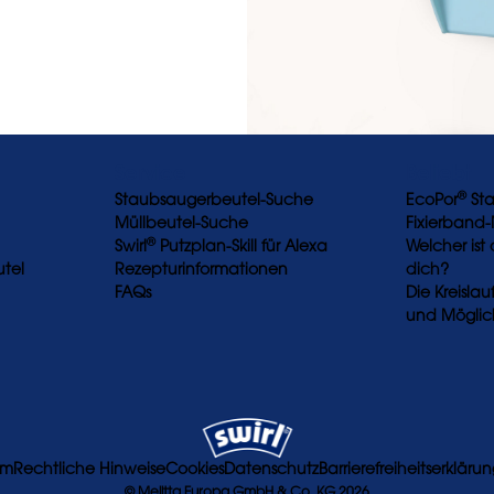
Service
Beliebt
®
Staubsaugerbeutel-Suche
EcoPor
Sta
Müllbeutel-Suche
Fixierband-
®
Swirl
Putzplan-Skill für Alexa
Welcher ist 
utel
Rezepturinformationen
dich?
FAQs
Die Kreisla
und Möglic
um
Rechtliche Hinweise
Cookies
Datenschutz
Barrierefreiheitserkläru
© Melitta Europa GmbH & Co. KG 2026