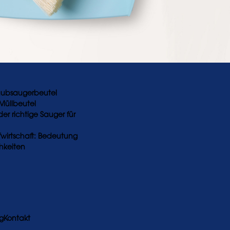
ubsaugerbeutel
Müllbeutel
der richtige Sauger für
ufwirtschaft: Bedeutung
hkeiten
ng
Kontakt