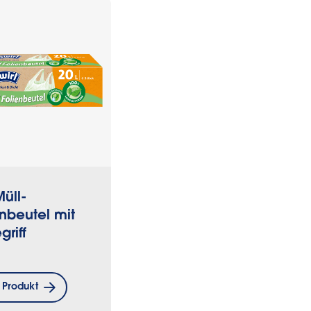
üll-
enbeutel mit
griff
 Produkt