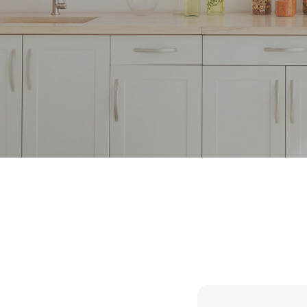
Einfach, praktis
Müllbe
Hausha