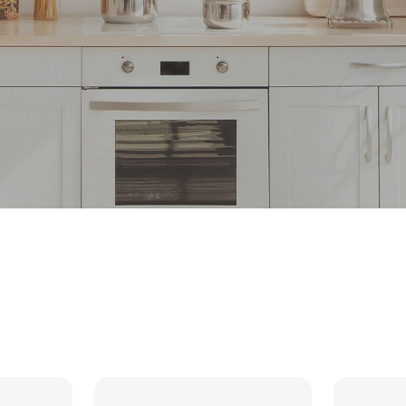
ch und hygienisch
utel für Küchen- un
ltsabfälle