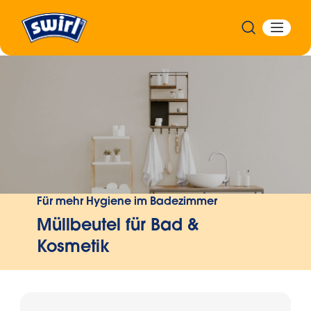
Zurück
Für mehr Hygiene im Badezimmer
Müllbeutel für Bad &
Kosmetik